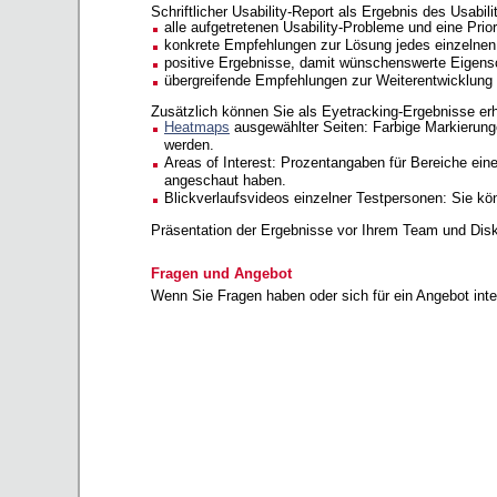
Schriftlicher Usability-Report als Ergebnis des Usabili
alle aufgetretenen Usability-Probleme und eine Prio
konkrete Empfehlungen zur Lösung jedes einzelnen
positive Ergebnisse, damit wünschenswerte Eigensc
übergreifende Empfehlungen zur Weiterentwicklung
Zusätzlich können Sie als Eyetracking-Ergebnisse erh
Heatmaps
ausgewählter Seiten: Farbige Markierung
werden.
Areas of Interest: Prozentangaben für Bereiche eine
angeschaut haben.
Blickverlaufsvideos einzelner Testpersonen: Sie kö
Präsentation der Ergebnisse vor Ihrem Team und Dis
Fragen und Angebot
Wenn Sie Fragen haben oder sich für ein Angebot inter