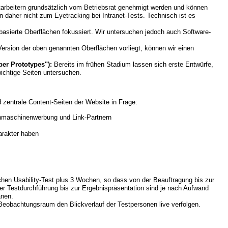
rbeitern grundsätzlich vom Betriebsrat genehmigt werden und können
n daher nicht zum Eyetracking bei Intranet-Tests. Technisch ist es
basierte Oberflächen fokussiert. Wir untersuchen jedoch auch Software-
Version der oben genannten Oberflächen vorliegt, können wir einen
per Prototypes"):
Bereits im frühen Stadium lassen sich erste Entwürfe,
ichtige Seiten untersuchen.
zentrale Content-Seiten der Website in Frage:
hmaschinenwerbung und Link-Partnern
arakter haben
schen Usability-Test plus 3 Wochen, so dass von der Beauftragung bis zur
er Testdurchführung bis zur Ergebnispräsentation sind je nach Aufwand
anen.
eobachtungsraum den Blickverlauf der Testpersonen live verfolgen.