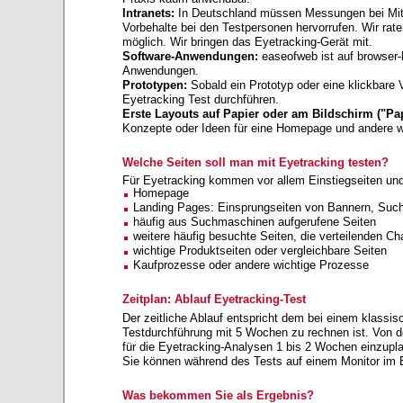
Intranets:
In Deutschland müssen Messungen bei Mita
Vorbehalte bei den Testpersonen hervorrufen. Wir rate
möglich. Wir bringen das Eyetracking-Gerät mit.
Software-Anwendungen:
easeofweb ist auf browser-
Anwendungen.
Prototypen:
Sobald ein Prototyp oder eine klickbare 
Eyetracking Test durchführen.
Erste Layouts auf Papier oder am Bildschirm ("Pa
Konzepte oder Ideen für eine Homepage und andere w
Welche Seiten soll man mit Eyetracking testen?
Für Eyetracking kommen vor allem Einstiegseiten und 
Homepage
Landing Pages: Einsprungseiten von Bannern, Suc
häufig aus Suchmaschinen aufgerufene Seiten
weitere häufig besuchte Seiten, die verteilenden Ch
wichtige Produktseiten oder vergleichbare Seiten
Kaufprozesse oder andere wichtige Prozesse
Zeitplan: Ablauf Eyetracking-Test
Der zeitliche Ablauf entspricht dem bei einem klassi
Testdurchführung mit 5 Wochen zu rechnen ist. Von d
für die Eyetracking-Analysen 1 bis 2 Wochen einzupl
Sie können während des Tests auf einem Monitor im B
Was bekommen Sie als Ergebnis?