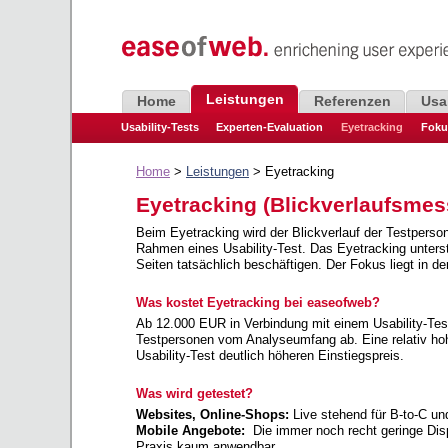
Leistungen
Home
Referenzen
Usa
Usability-Tests
Experten-Evaluation
Eyetracking
Foku
Home
>
Leistungen
> Eyetracking
Eyetracking (Blickverlaufsme
Beim Eyetracking wird der Blickverlauf der Testperso
Rahmen eines Usability-Test. Das Eyetracking unterst
Seiten tatsächlich beschäftigen. Der Fokus liegt in de
Was kostet Eyetracking bei easeofweb?
Ab 12.000 EUR in Verbindung mit einem Usability-Test
Testpersonen vom Analyseumfang ab. Eine relativ ho
Usability-Test deutlich höheren Einstiegspreis.
Was wird getestet?
Websites, Online-Shops:
Live stehend für B-to-C un
Mobile Angebote:
Die immer noch recht geringe Dis
Praxis kaum anwendbar.