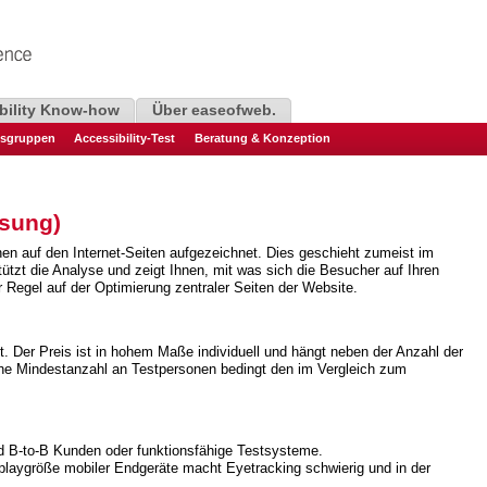
bility Know-how
Über easeofweb.
sgruppen
Accessibility-Test
Beratung & Konzeption
ssung)
nen auf den Internet-Seiten aufgezeichnet. Dies geschieht zumeist im
ützt die Analyse und zeigt Ihnen, mit was sich die Besucher auf Ihren
r Regel auf der Optimierung zentraler Seiten der Website.
. Der Preis ist in hohem Maße individuell und hängt neben der Anzahl der
he Mindestanzahl an Testpersonen bedingt den im Vergleich zum
d B-to-B Kunden oder funktionsfähige Testsysteme.
playgröße mobiler Endgeräte macht Eyetracking schwierig und in der