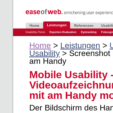
Leistungen
Home
Referenzen
Usabil
Usability-Tests
Experten-Evaluation
Eyetracking
Fokusgr
Home
>
Leistungen
>
U
Usability
> Screenshot 
am Handy
Mobile Usability
Videoaufzeichnun
mit am Handy mo
Der Bildschirm des Han