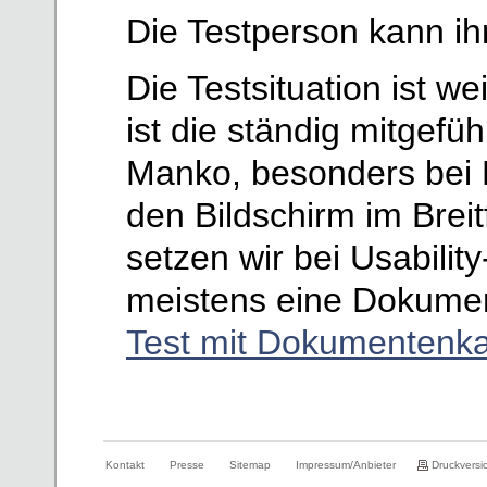
Die Testperson kann ih
Die Testsituation ist w
ist die ständig mitgefü
Manko, besonders bei 
den Bildschirm im Brei
setzen wir bei Usabilit
meistens eine Dokumen
Test mit Dokumentenk
Kontakt
Presse
Sitemap
Impressum/Anbieter
Druckversi