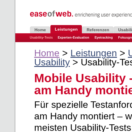
Leistungen
Home
Referenzen
Usabil
Usability-Tests
Experten-Evaluation
Eyetracking
Fokusgr
Home
>
Leistungen
>
U
Usability
> Usability-T
Mobile Usability 
am Handy montie
Für spezielle Testanfo
am Handy montiert – wi
meisten Usability-Test